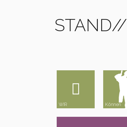
STAND/
WIR
Können