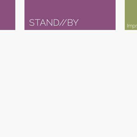
STAND//BY
Impr